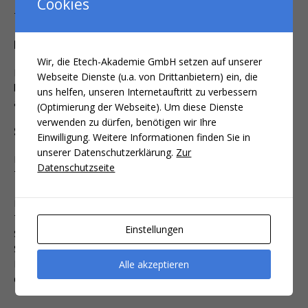
Cookies
Teilnehmerbescheinigung. Diese ist ebenfalls in der
Teilnahmegebühr inbegriffen.
Ersatzteilnehmer
Wir, die Etech-Akademie GmbH setzen auf unserer
Der Kunde kann bis zu 1 Tag vor Beginn der Veranstaltung,
Webseite Dienste (u.a. von Drittanbietern) ein, die
kostenfrei einen Ersatzteilnehmer benennen ( z.B. per E-Mail
uns helfen, unseren Internetauftritt zu verbessern
an info@etech-akademie.de)
(Optimierung der Webseite). Um diese Dienste
verwenden zu dürfen, benötigen wir Ihre
Stornierung / Rücktritt
Einwilligung. Weitere Informationen finden Sie in
unserer Datenschutzerklärung.
Zur
Eine Stornierung (Rücktritt) des Vertrages ist bis spätestens 28
Datenschutzseite
Tage vor Veranstaltungsbeginn kostenfrei möglich.
Eine Stornierung (Rücktritt) des Vertrages ist bis spätestens 14
Tage vor Veranstaltungsbeginn, gegen eine
Einstellungen
Stornierungsgebühr von 200€ zzgl. USt. möglich. Bei späterer
Stornierung ist die gesamte Teilnahmegebühr fällig.
Maßgebend ist das Eingangsdatum der Rücktrittserklärung bei
Alle akzeptieren
der Etech-Akademie.